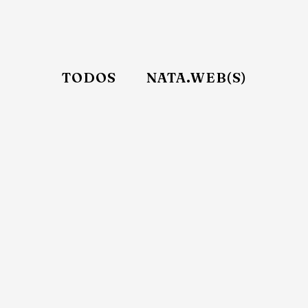
TODOS
NATA.WEB(S)
El Editor
El Via
Acerca de esta faceta La Luna y el
Acerca 
Gato, Editorial Indie, es un
mañana,
proyecto editorial que vio su luz en
barco, 
2017. Surgió como propuesta
riveras 
frente al desgano estético patente
cuando 
que se veía en los sellos de auto-
con ser 
edición vigentes por aquellos años.
estilo I
Desde entonces, he editado
Quest. C