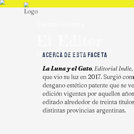
Sacaste la carta
El Editor
Mi punto detallista
ACERCA DE ESTA FACETA
La Luna y el Gato
, Editorial Indie
que vio su luz en 2017. Surgió com
desgano estético patente que se veí
edición vigentes por aquellos años
editado alrededor de treinta título
distintas provincias argentinas.