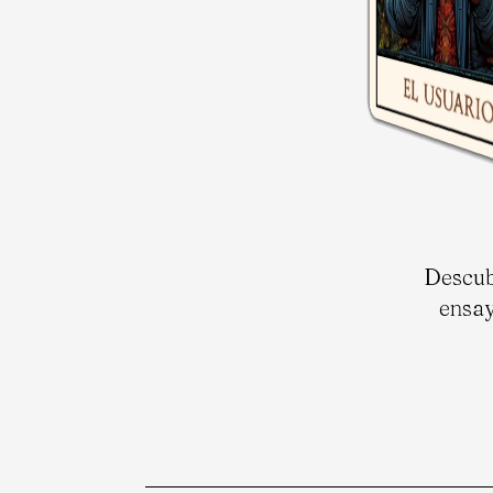
Descub
ensay