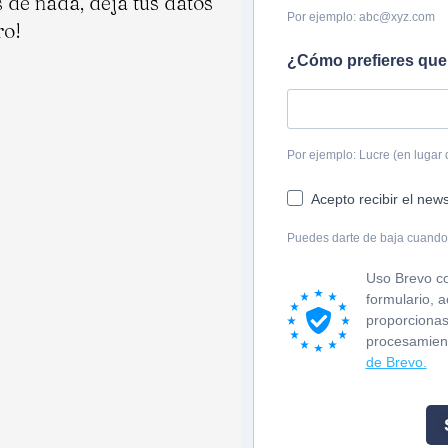
s de nada, dejá tus datos
Por ejemplo: abc@xyz.com
ro!
¿Cómo prefieres que 
Por ejemplo: Lucre (en lugar 
Acepto recibir el news
Puedes darte de baja cuando 
Uso Brevo co
formulario, 
proporcionas
procesamien
de Brevo.