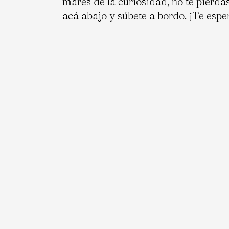
mares de la curiosidad, no te pierda
acá abajo y súbete a bordo. ¡Te espe