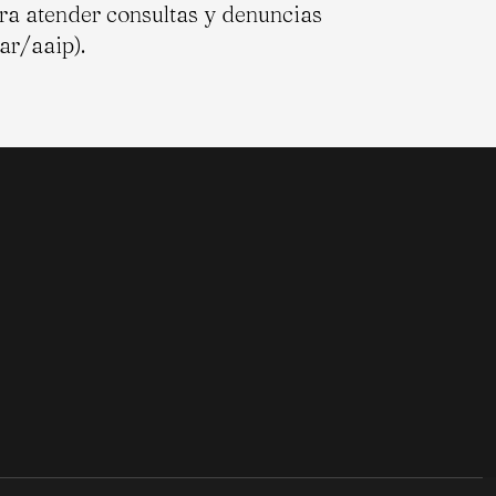
ra atender consultas y denuncias
ar/aaip).